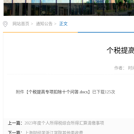
网站首页
>
通知公告
>
正文
个税提
作者： 时间
附件【
个税提高专项扣除十个问答.docx
】已下载
125
次
上一篇：
2023年度个人所得税综合所得汇算清缴事项
下一篇：
上海财经学浙江学院其他类收费